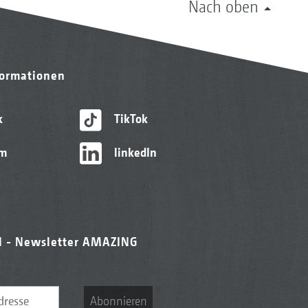
Nach oben
formationen
k
TikTok
am
linkedIn
l - Newsletter AMAZING
Abonnieren