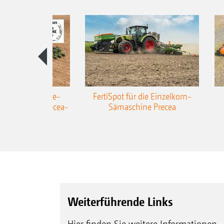
AZONE Anhänge-
FertiSpot für die Einzelkorn-
Sämaschine Precea-
Sämaschine Precea
TCC
Weiterführende Links