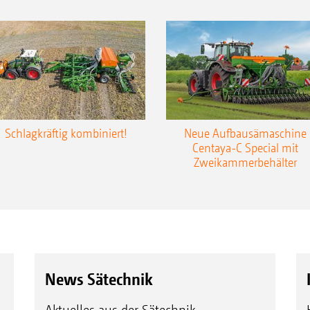
Schlagkräftig kombiniert!
Neue Aufbausämaschine
Centaya-C Special mit
Zweikammerbehälter
News Sätechnik