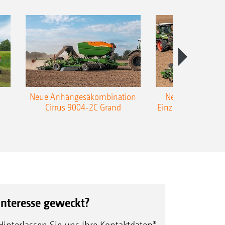
Neue Anhängesäkombination
Neue AMAZONE 
Cirrus 9004-2C Grand
Einzelkorn-Sämasc
TCC
Interesse geweckt?