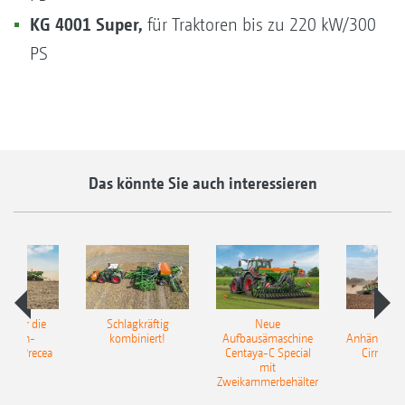
KG 4001 Super,
für Traktoren bis zu 220 kW/300
PS
Das könnte Sie auch interessieren
pot für die
Schlagkräftig
Neue
Neu
elkorn-
kombiniert!
Aufbausämaschine
Anhängesäk
ine Precea
Centaya-C Special
Cirrus 9
mit
Gra
Zweikammerbehälter