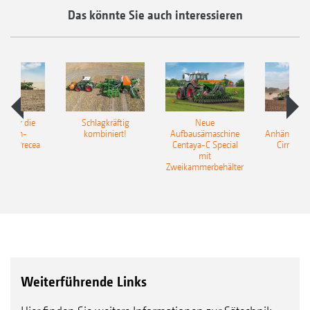
Das könnte Sie auch interessieren
pot für die
Schlagkräftig
Neue
Neu
elkorn-
kombiniert!
Aufbausämaschine
Anhängesäk
ine Precea
Centaya-C Special
Cirrus 9
mit
Gra
Zweikammerbehälter
Weiterführende Links