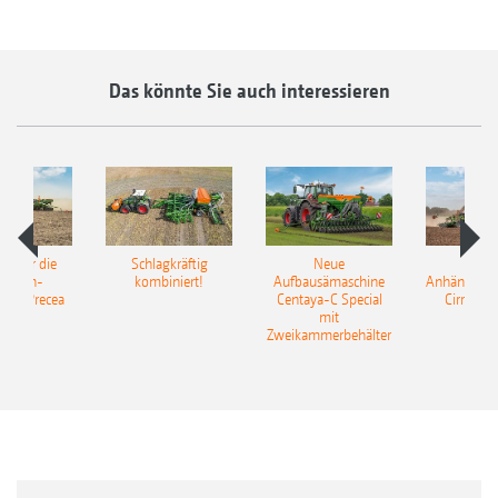
Das könnte Sie auch interessieren
pot für die
Schlagkräftig
Neue
Neu
elkorn-
kombiniert!
Aufbausämaschine
Anhängesäk
ine Precea
Centaya-C Special
Cirrus 9
mit
Gra
Zweikammerbehälter