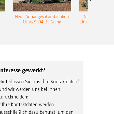
Neue Anhängesäkombination
Neue AMAZONE 
Cirrus 9004-2C Grand
Einzelkorn-Sämasc
TCC
Interesse geweckt?
Hinterlassen Sie uns Ihre Kontaktdaten*
und wir werden uns bei Ihnen
zurückmelden:
* Ihre Kontaktdaten werden
ausschließlich dazu benutzt, um den