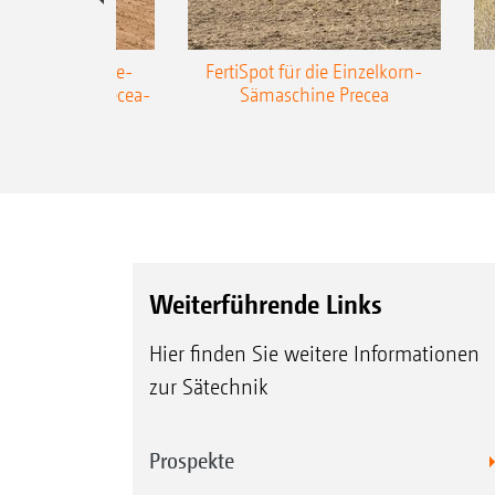
AZONE Anhänge-
FertiSpot für die Einzelkorn-
Sämaschine Precea-
Sämaschine Precea
TCC
Weiterführende Links
Hier finden Sie weitere Informationen
zur Sätechnik
Prospekte