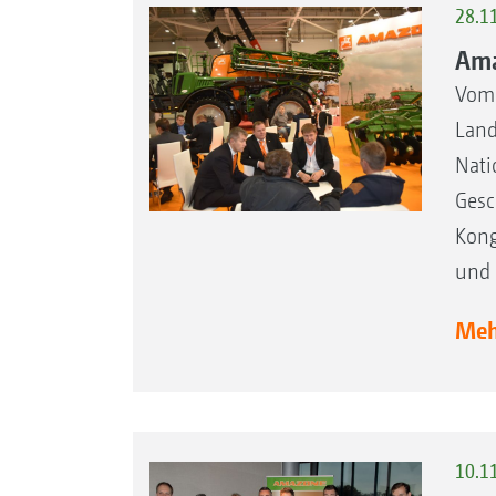
28.1
Ama
Vom 
Land
Nati
Gesc
Kong
und 
Mehr
10.1