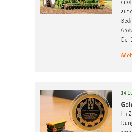
erfo
auf 
Bedi
Groß
Der 
Mehr
14.1
Gol
Im Z
Düng