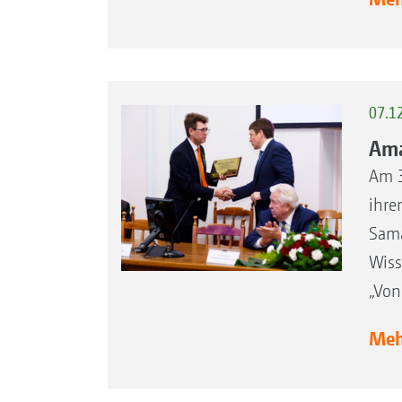
07.1
Ama
Am 3
ihre
Sama
Wiss
„Von
Mehr