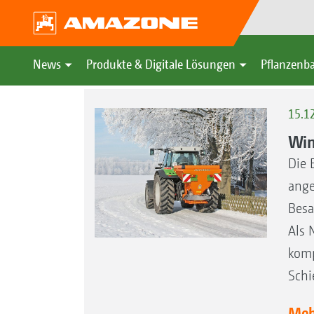
Presse-Archiv 2015
News
Produkte & Digitale Lösungen
Pflanzenba
15.1
Win
Die 
ange
Besa
Als 
komp
Schie
Mehr