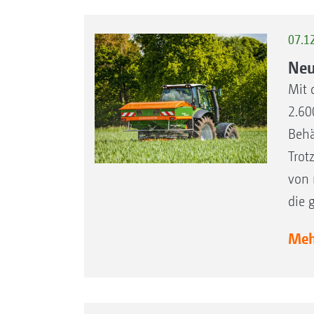
07.1
Neu
Mit 
2.60
Behä
Trot
von 
die 
Mehr