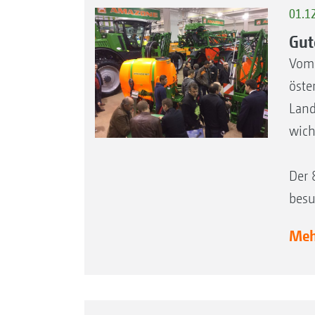
01.1
Gut
Vom 
öste
Land
wich
Der 
besu
Mehr