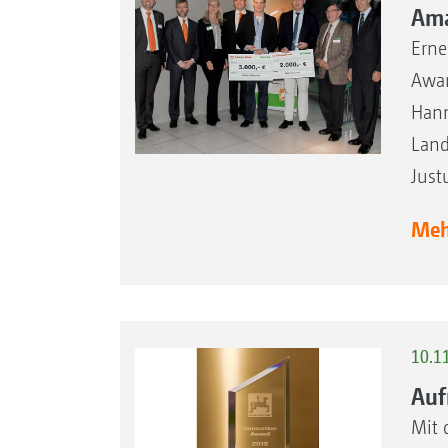
Ama
Erne
Awar
Hann
Land
Just
Mehr
10.1
Auf
Mit 