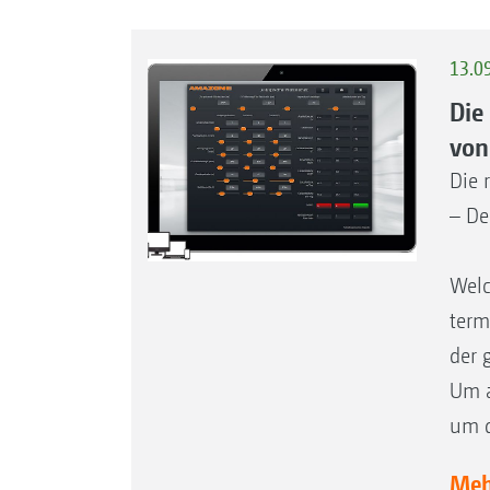
13.0
Die
von
Die 
– De
Welc
term
der 
Um a
um d
Mehr