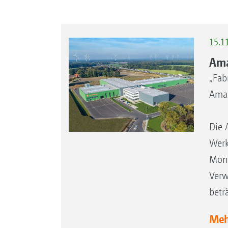
15.1
Ama
„Fab
Amaz
Die 
Werk
Mont
Verw
betr
Mehr