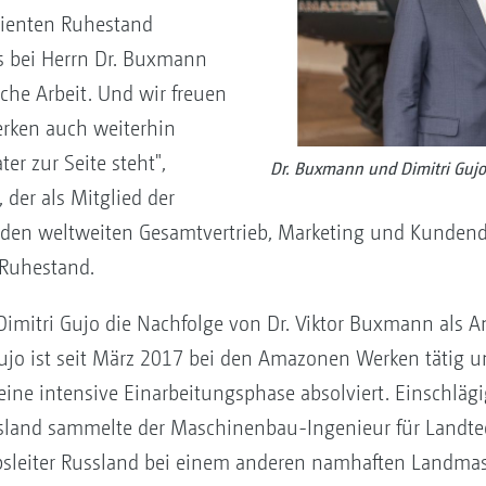
dienten Ruhestand
s bei Herrn Dr. Buxmann
eiche Arbeit. Und wir freuen
rken auch weiterhin
er zur Seite steht",
Dr. Buxmann und Dimitri Gujo
der als Mitglied der
den weltweiten Gesamtvertrieb, Marketing und Kundendi
Ruhestand.
imitri Gujo die Nachfolge von Dr. Viktor Buxmann als A
Gujo ist seit März 2017 bei den Amazonen Werken tätig u
eine intensive Einarbeitungsphase absolviert. Einschläg
land sammelte der Maschinenbau-Ingenieur für Landtech
ebsleiter Russland bei einem anderen namhaften Landmas