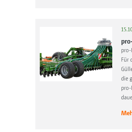
15.1
pro
pro-
Für 
Güll
die 
pro-
daue
Mehr