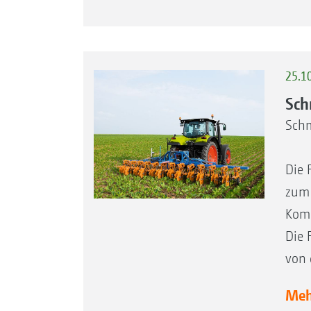
25.1
Sch
Schm
Die 
zum 
Komm
Die 
von 
Mehr