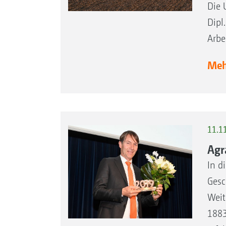
Die 
Dipl
Arbe
Mehr
11.11
Agr
In d
Gesc
Weit
1883