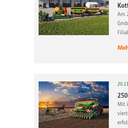
Kot
Am 2
GmbH
Fili
Mehr
20.1
250
Mit 
vier
erfo