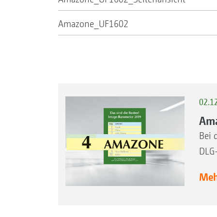
Amazone_UF1602
02.1
Ama
Bei 
DLG-
Mehr