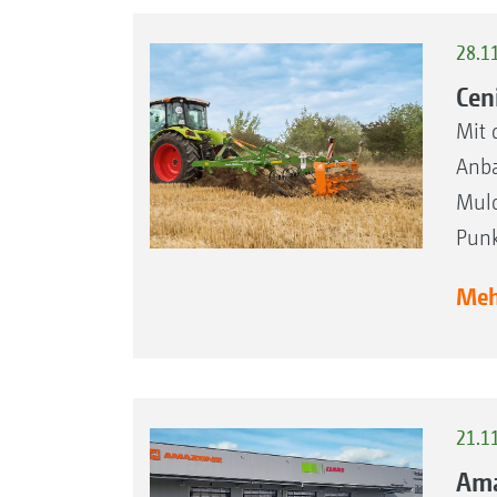
28.1
Cen
Mit 
Anba
Mulc
Punk
Mehr
21.1
Ama