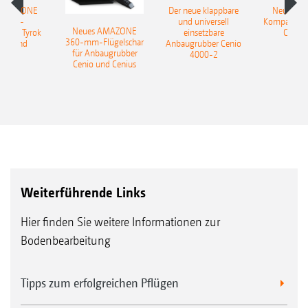
 AMAZONE
Der neue klappbare
Neue AM
sattel-
und universell
Kompaktsch
Neues AMAZONE
pflug Tyrok
einsetzbare
Catros
360-mm-Flügelschar
 Onland
Anbaugrubber Cenio
für Anbaugrubber
4000-2
Cenio und Cenius
Weiterführende Links
Hier finden Sie weitere Informationen zur
Bodenbearbeitung
Tipps zum erfolgreichen Pflügen