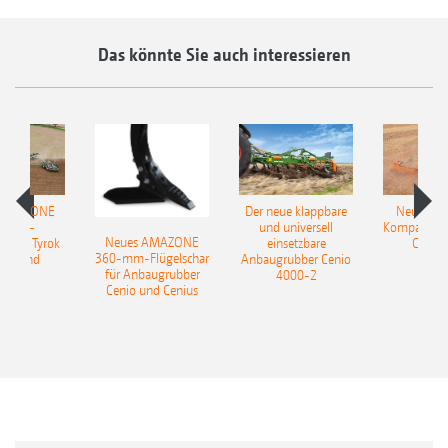
Das könnte Sie auch interessieren
 AMAZONE
Der neue klappbare
Neue AM
sattel-
und universell
Kompaktsch
Neues AMAZONE
pflug Tyrok
einsetzbare
Catros
360-mm-Flügelschar
 Onland
Anbaugrubber Cenio
für Anbaugrubber
4000-2
Cenio und Cenius