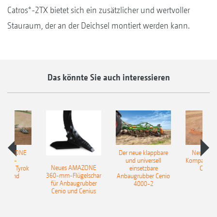
+
Catros
-2TX bietet sich ein zusätzlicher und wertvoller
Stauraum, der an der Deichsel montiert werden kann.
Das könnte Sie auch interessieren
 AMAZONE
Der neue klappbare
Neue AM
sattel-
und universell
Kompaktsch
Neues AMAZONE
pflug Tyrok
einsetzbare
Catros
360-mm-Flügelschar
 Onland
Anbaugrubber Cenio
für Anbaugrubber
4000-2
Cenio und Cenius