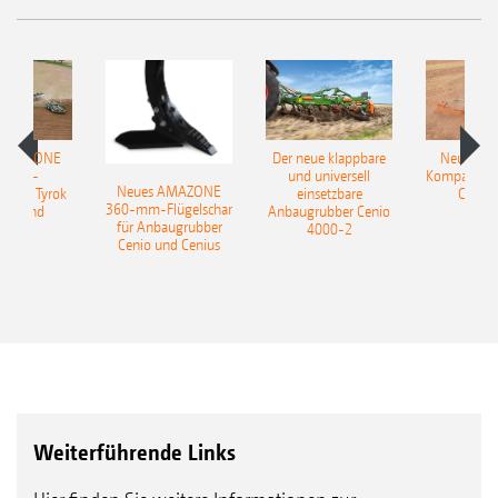
 AMAZONE
Der neue klappbare
Neue AM
sattel-
und universell
Kompaktsch
Neues AMAZONE
pflug Tyrok
einsetzbare
Catros
360-mm-Flügelschar
 Onland
Anbaugrubber Cenio
für Anbaugrubber
4000-2
Cenio und Cenius
Weiterführende Links