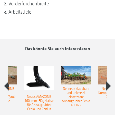
Vorderfurchenbreite
Arbeitstiefe
Das könnte Sie auch interessieren
 AMAZONE
Der neue klappbare
Neue AM
sattel-
und universell
Kompaktsch
Neues AMAZONE
pflug Tyrok
einsetzbare
Catros
360-mm-Flügelschar
 Onland
Anbaugrubber Cenio
für Anbaugrubber
4000-2
Cenio und Cenius