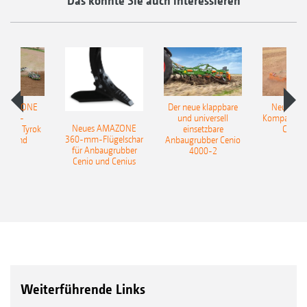
Das könnte Sie auch interessieren
 AMAZONE
Der neue klappbare
Neue AM
sattel-
und universell
Kompaktsch
Neues AMAZONE
pflug Tyrok
einsetzbare
Catros
360-mm-Flügelschar
 Onland
Anbaugrubber Cenio
für Anbaugrubber
4000-2
Cenio und Cenius
Weiterführende Links