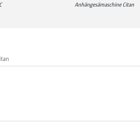
C
Anhängesämaschine Citan
itan