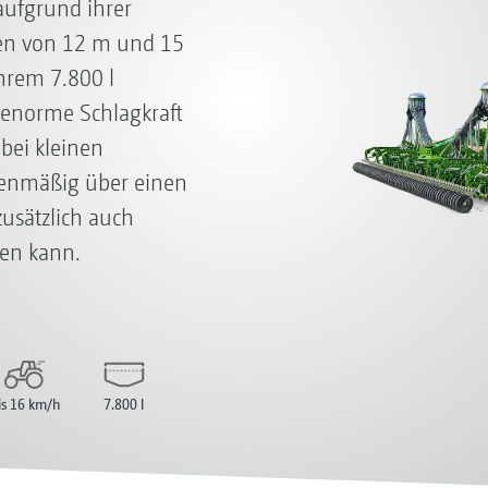
aufgrund ihrer
ten von 12 m und 15
hrem 7.800 l
 enorme Schlagkraft
bei kleinen
rienmäßig über einen
usätzlich auch
den kann.
is 16 km/h
7.800 l