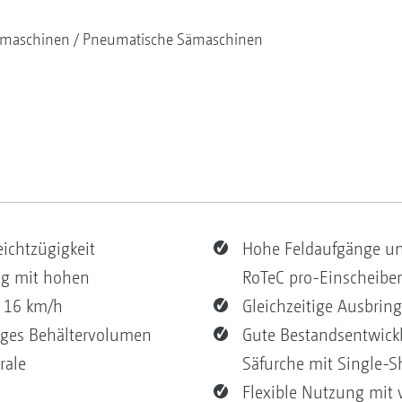
maschinen
Pneumatische Sämaschinen
eichtzügigkeit
Hohe Feldaufgänge un
ng mit hohen
RoTeC pro-Einscheibe
u 16 km/h
Gleichzeitige Ausbrin
iges Behältervolumen
Gute Bestandsentwick
rale
Säfurche mit Single-
Flexible Nutzung mit