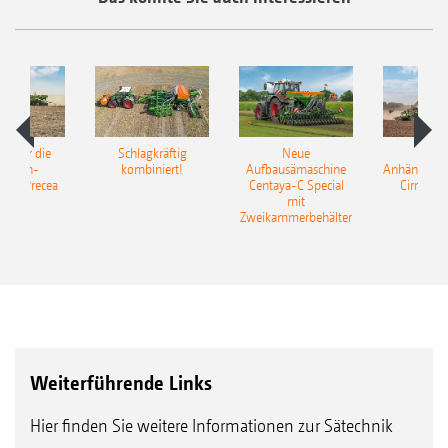
pot für die
Schlagkräftig
Neue
Neu
elkorn-
kombiniert!
Aufbausämaschine
Anhängesäk
ine Precea
Centaya-C Special
Cirrus 9
mit
Gra
Zweikammerbehälter
Weiterführende Links
Hier finden Sie weitere Informationen zur Sätechnik