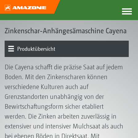
Zinkenschar-Anhängesämaschine Cayena
Produktübersicht
Das Cayena-Konzept
Typen
Zinken
Behälter
Dosierung | Verteilerkopf
Exaktstriegel I Keilringwalze
Tasträder I Schneidscheiben
Bedienung I Steuerung I Elektronik
Ausstattungen
Cut ’n’ Sow
Die Cayena schafft die präzise Saat auf jedem
Boden. Mit den Zinkenscharen können
verschiedene Kulturen auch auf
Grenzstandorten unabhängig von der
Bewirtschaftungsform sicher etabliert
werden. Die Zinken arbeiten zuverlässig in
extensiver und intensiver Mulchsaat als auch
bei ebenen Böden in Direktsaat. Mit