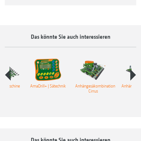
Das könnte Sie auch interessieren
sämaschine
AmaDrill+ | Sätechnik
Anhängesäkombination
Anhängesä
ondor
Cirrus
Cit
Das könnte Sie auch interessieren