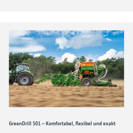
Bessere Krümelstabilität
Bessere Nährstoffverfügbarkeit
Weniger Pflanzenschutzmaßnahmen
CO₂-Bindung und Humusbildung
Erhöhte Fotosynthese
Der Heckaufbaubehälter GreenDrill 501 mit einem
Volumen von 500 l kann ein weiteres Ausbringgut
wie zum Beispiel Saatgut, Startdünger oder
Schneckenkorn ausbringen. Der Abgabepunkt ist
dabei frei wählbar – über eine Prallschiene vor den
Striegeln oder über ein einfaches, werkzeugloses
Umstecken der Förderstrecke am Schar in die
GreenDrill 501 – Komfortabel, flexibel und exakt
Säfurche.