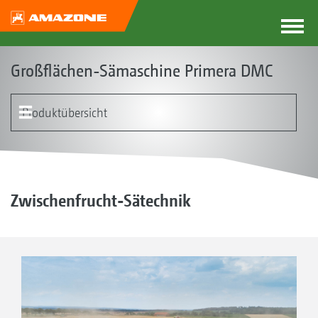
Großflächen-Sämaschine Primera DMC
Produktübersicht
Das Konzept der Primera DMC
Produkttypen
Meißelschar I Rolle
Behälter I GreenDrill I Mikrogranulatstreuer Micro plus
Verteilerkopf I Dosierung
Striegel
Elektronik | Terminal | Software
Kundenstimmen
Autarker Fronttank FT-P 1502
Cut 'n' Sow mit TopCut
Zwischenfrucht-Sätechnik