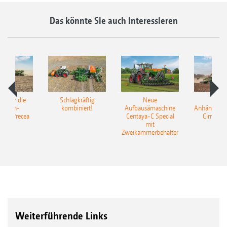
elektrische Dosierung unterhalb des gut
Das könnte Sie auch interessieren
erreichbaren Behälters mit einem Volumen
von 110 l. Die großzügig dimensionierte
Einfüllöffnung mit einem Durchmesser von
195 mm ermöglicht eine einfache und
schnelle Befüllung des Behälters. Die
pot für die
Schlagkräftig
Neue
Neu
Steuerung des Mikrogranulatstreuers ist
elkorn-
kombiniert!
Aufbausämaschine
Anhängesäk
ine Precea
Centaya-C Special
Cirrus 9
vollständig in die ISOBUS-Software der
mit
Gra
Zweikammerbehälter
Sämaschine eingepflegt.
Weiterführende Links