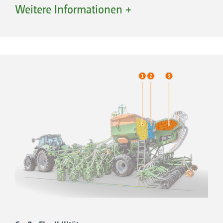
Austrocknung
Weitere Informationen +
Reduziert Bodenerosionen
Kostenreduzierung durch weniger
Bodenbearbeitung
Ausnutzung der Keimruhe des
Ausfallgetreides
Dabei ist es egal, ob es sich um eine Winter-
oder Sommerzwischenfrucht handelt. Auch
bei der Sommerzwischenfrucht, also von der
Ernte bis zur Saat der Hauptfrucht im Herbst,
kommen diese positiven Effekte zum tragen.
Im Frühjahr kann dann mit der Primera DMC
direkt mit den Zinken eine Sommerkultur in