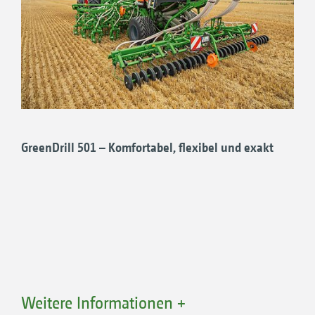
Feinsämereien wie Gras können oberflächlich
über die Prallschiene der GrennDrill verteilt
werden. Dieses Prinzip gilt auch für die
Ausbringung von Untersaaten! Aber auch zwei
verschiedene Saatgüter plus Dünger können
so ausgebracht werden.
GreenDrill 501 – Komfortabel, flexibel und exakt
Großer Nutzen
Vorteile der Nutzung
von
Untersaaten/Begleitpflanzen/
Zwischenfrüchten:
Mehr Biodiversität
Weniger Bodenerosion
Weitere Informationen +
Besserer Schutz vor Austrocknung