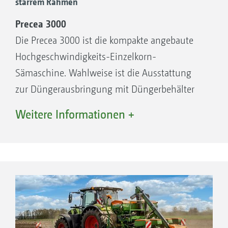
starrem Rahmen
km/h
Precea 3000
Mehr Komfort durch einfachste Bedienung
Die Precea 3000 ist die kompakte angebaute
von Vereinzelung und Schar
Hochgeschwindigkeits-Einzelkorn-
Sämaschine. Wahlweise ist die Ausstattung
zur Düngerausbringung mit Düngerbehälter
erhältlich (CC-Typen). Dank der Möglichkeit die
Weitere Informationen +
Reihenanzahl sowie die Reihenabstände zu
ändern, ist höchste Flexibilität gegeben.
Precea 4500 und 6000 mit starrem Rahmen
Alternativ zum teleskopierbaren und
klappbaren Rahmen werden die Produkttypen
auch mit starrem Rahmen angeboten. Mit