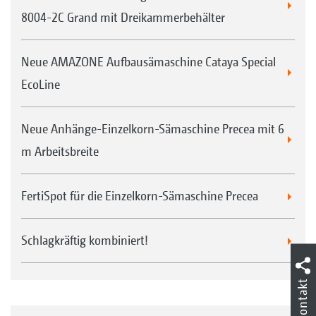
8004-2C Grand mit Dreikammerbehälter
Neue AMAZONE Aufbausämaschine Cataya Special
EcoLine
Precea 6000-2FCC mit 9 Reihen geklappt für den
Straßentransport
Neue Anhänge-Einzelkorn-Sämaschine Precea mit 6
m Arbeitsbreite
Precea 6000-2AFCC mit Kreiselgrubber KG 6002-2 und
FTender 2200
FertiSpot für die Einzelkorn-Sämaschine Precea
Wechselbare Heckeinheit –
Schlagkräftig kombiniert!
Vereinzelungsaggregate oder Säschare
Kontakt
Damit der Kreiselgrubber auch flexibel
anderweitig eingesetzt werden kann, geht die