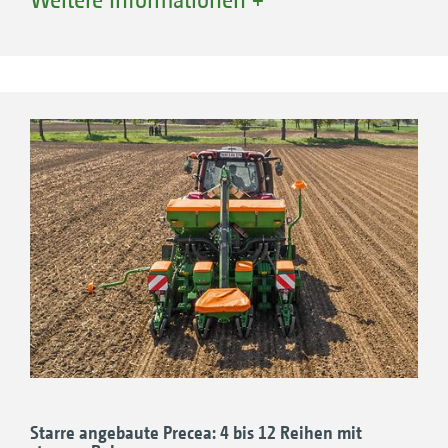
Vereinzelungsantrieb und das erstklassige
Mulchsaatschar PreTeC sind perfekt
aufeinander abgestimmt. Die beiden Systeme
arbeiten nahezu unabhängig zur
Geschwindigkeit und den Feldbedingungen.
Die hohe Ablagegenauigkeit überzeugt vom
ersten bis zum letzten Korn. Ebenso wie die
intuitive und komfortable Bedienung der
Einzelkorn-Sämaschine.
Ihre Vorteile:
Präzise Kornablage
Exzellente Tiefenführung mit exakter Sätiefe
Hohe Flächenleistung dank
Arbeitsgeschwindigkeiten von bis zu 15
Starre angebaute Precea: 4 bis 12 Reihen mit