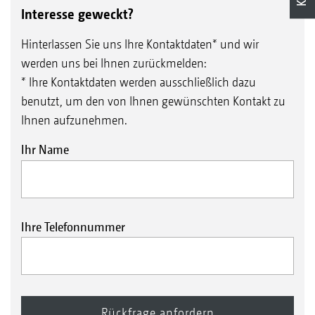
Interesse geweckt?
Trennung des Kreiselgrubbers und der Precea-
Säeinheit sehr einfach von der Hand. Die
Hinterlassen Sie uns Ihre Kontaktdaten* und wir
gesamte Säeinheit lässt sich in kurzer Zeit
werden uns bei Ihnen zurückmelden:
* Ihre Kontaktdaten werden ausschließlich dazu
demontieren. Der Kreiselgrubber kann dadurch
benutzt, um den von Ihnen gewünschten Kontakt zu
auch mit der Säschiene der Avant 02
Ihnen aufzunehmen.
kombiniert werden. Alternativ kann der
Ihr Name
Kreiselgrubber auch solo für die
Saatbettbereitung eingesetzt werden.
Ihre Telefonnummer