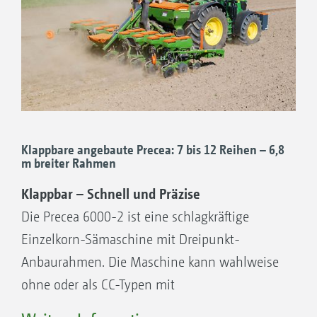
Ihre Vorteile:
Arbeitsgeschwindigkeit:
bis zu 15 km/h
Precea 3000-AFCC mit Kreiselgrubber KG
Reihenanzahl:
6 oder 7
Reihenabstände:
45 bis 80 cm
Düngerbehälter:
CC Typen 950 oder 1.250 l
Klappbare angebaute Precea: 7 bis 12 Reihen – 6,8
– FCC Typen 1.600 oder 2.200 l
m breiter Rahmen
Klappbar – Schnell und Präzise
Die Precea 6000-2 ist eine schlagkräftige
Einfach und zweifach teleskopieren –
Einzelkorn-Sämaschine mit Dreipunkt-
Transportbreite 3,3 m* oder 3 m
Anbaurahmen. Die Maschine kann wahlweise
ohne oder als CC-Typen mit
Heckdüngerbehälter ausgestattet werden.