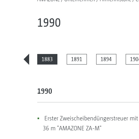
1990
2025
1883
1891
1894
190
1990
Erster Zweischeibendüngerstreuer mit e
36 m "AMAZONE ZA-M"