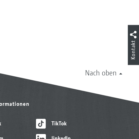
Kontakt
Nach oben
formationen
k
TikTok
am
linkedIn