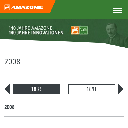
2008
1883
1891
2008