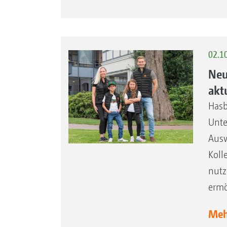
02.1
Neu
akt
Hasb
Unte
Ausw
Koll
nutz
ermö
Mehr