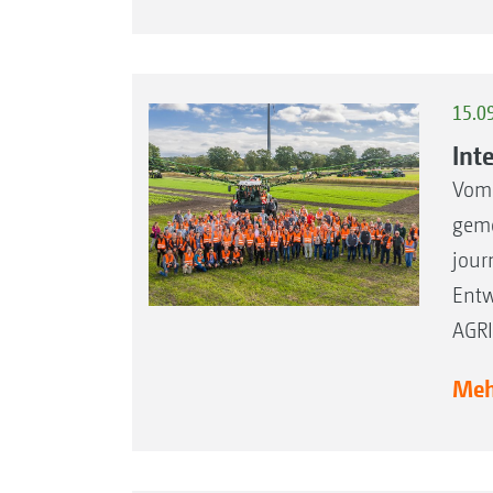
15.0
Int
Vom 
geme
jour
Entw
AGRI
Mehr