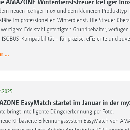
e AMAZONE Winterdienststreuer IceTiger Ino
dem neuen IceTiger Inox und dem kleineren Produkttyp 
täbe im professionellen Winterdienst. Die Streuer über
wertigem Edelstahl gefertigten Grundbehälter, verfüge
e ISOBUS-Kompatibilität – für präzise, effiziente und zuve
 ...
2.2025
ZONE EasyMatch startet im Januar in der my
te bringt intelligente Düngererkennung per Foto.
neue KI-basierte Erkennungssystem EasyMatch von AMAZ