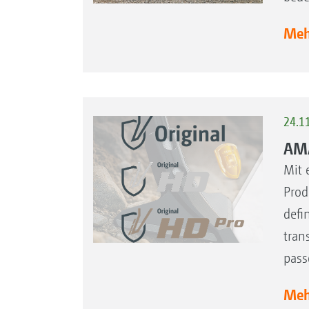
Mehr
24.1
AMA
Mit 
Prod
defi
tran
pass
Mehr