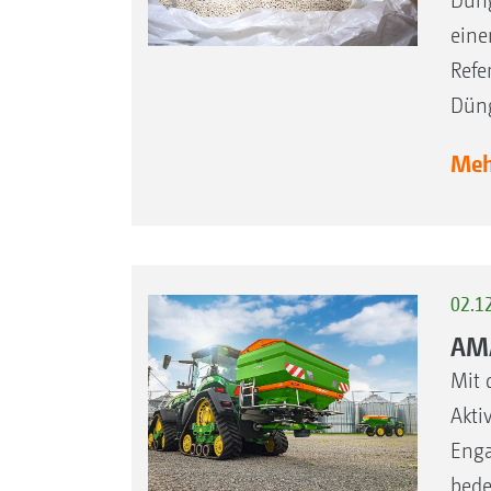
Düng
eine
Refe
Düng
Mehr
02.1
AMA
Mit 
Akti
Enga
bede