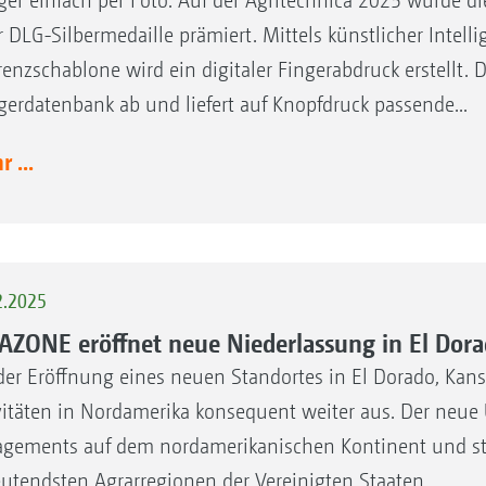
er einfach per Foto. Auf der Agritechnica 2025 wurde di
r DLG-Silbermedaille prämiert. Mittels künstlicher Intel
renzschablone wird ein digitaler Fingerabdruck erstellt. 
erdatenbank ab und liefert auf Knopfdruck passende...
 ...
2.2025
ZONE eröffnet neue Niederlassung in El Dora
der Eröffnung eines neuen Standortes in El Dorado, Ka
vitäten in Nordamerika konsequent weiter aus. Der neue 
gements auf dem nordamerikanischen Kontinent und stärk
utendsten Agrarregionen der Vereinigten Staaten.