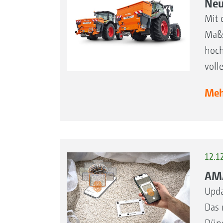
Neu
Mit 
Maßs
hoch
voll
Mehr
12.1
AMA
Upda
Das 