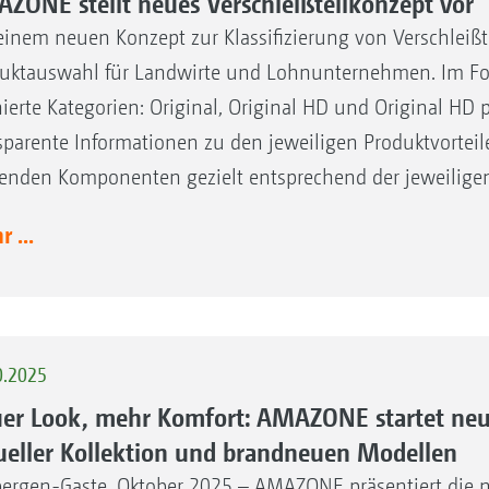
ZONE stellt neues Verschleißteilkonzept vor
einem neuen Konzept zur Klassifizierung von Verschleißt
uktauswahl für Landwirte und Lohnunternehmen. Im Fokus
nierte Kategorien: Original, Original HD und Original HD p
sparente Informationen zu den jeweiligen Produktvortei
enden Komponenten gezielt entsprechend der jeweilig
 ...
0.2025
er Look, mehr Komfort: AMAZONE startet neu
ueller Kollektion und brandneuen Modellen
ergen-Gaste, Oktober 2025 – AMAZONE präsentiert die 