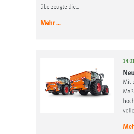
überzeugte die...
Mehr ...
14.0
Neu
Mit 
Maßs
hoch
voll
Mehr