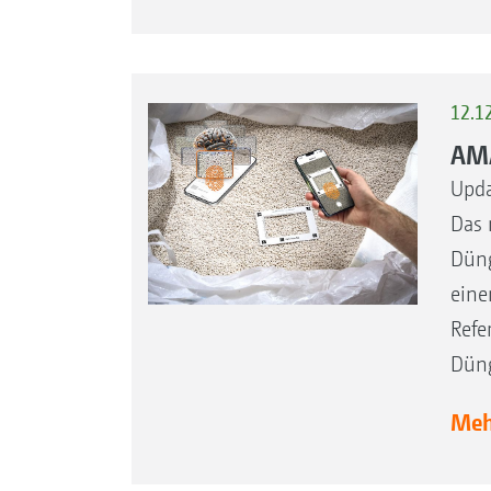
12.1
AMA
Upda
Das 
Düng
eine
Refe
Düng
Mehr