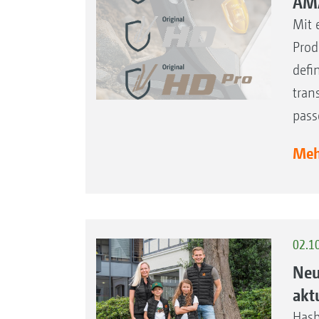
AMA
Mit 
Prod
defi
tran
pass
Mehr
02.1
Neu
akt
Hasb