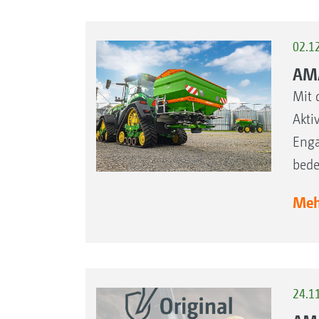
02.1
AMA
Mit 
Akti
Enga
bede
Mehr
24.1