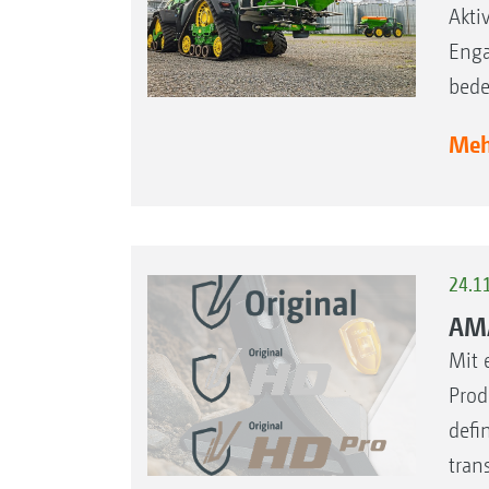
Akti
Enga
bede
Mehr
24.1
AMA
Mit 
Prod
defi
tran