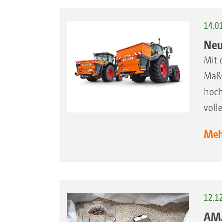
14.0
Neu
Mit 
Maßs
hoch
voll
Mehr
12.1
AMA