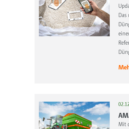
Upda
Das 
Düng
eine
Refe
Düng
Mehr
02.1
AMA
Mit 