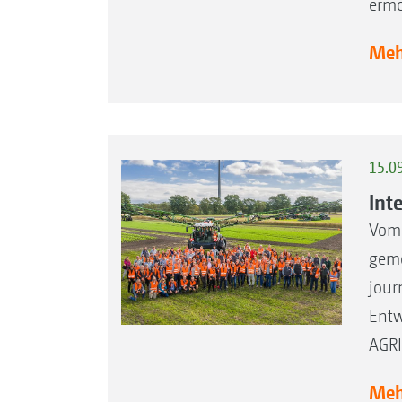
ermö
Mehr
15.0
Int
Vom 
geme
jour
Entw
AGRI
Mehr