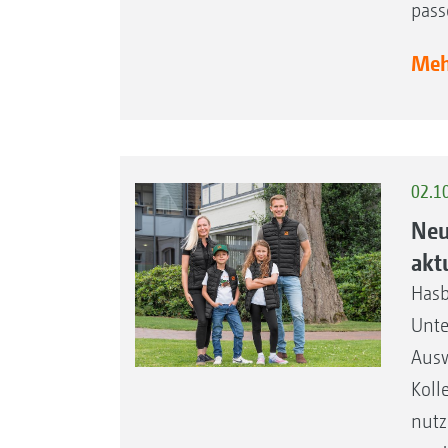
pass
Mehr
02.1
Neu
akt
Hasb
Unte
Ausw
Koll
nutz